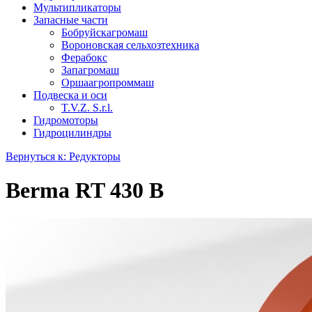
Мультипликаторы
Запасные части
Бобруйскагромаш
Вороновская сельхозтехника
Ферабокс
Запагромаш
Оршаагропроммаш
Подвеска и оси
T.V.Z. S.r.l.
Гидромоторы
Гидроцилиндры
Вернуться к: Редукторы
Berma RT 430 B