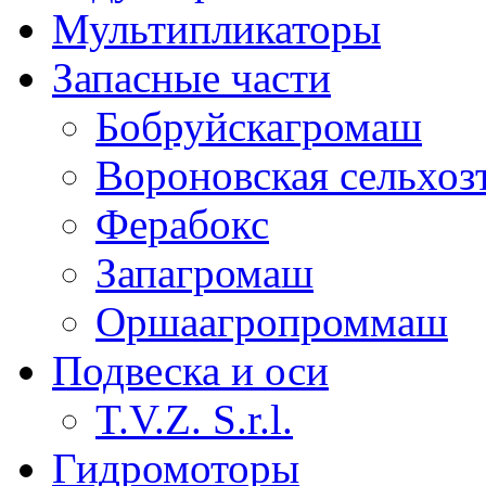
Мультипликаторы
Запасные части
Бобруйскагромаш
Вороновская сельхоз
Ферабокс
Запагромаш
Оршаагропроммаш
Подвеска и оси
T.V.Z. S.r.l.
Гидромоторы