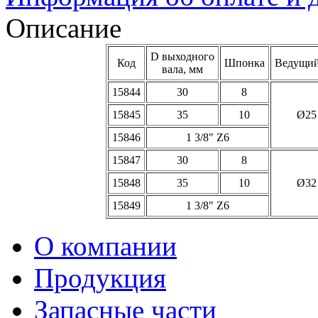
Описание
D выходного
Код
Шпонка
Ведущий
вала, мм
15844
30
8
15845
35
10
Ø25
15846
1 3/8" Z6
15847
30
8
15848
35
10
Ø32
15849
1 3/8" Z6
О компании
Продукция
Запасные части